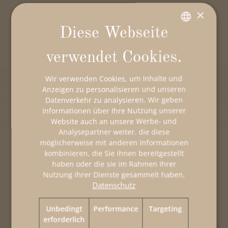
×
Diese Webseite
GERMAN
verwendet Cookies.
ENGLISH
Wir verwenden Cookies, um Inhalte und
ITALIAN
Anzeigen zu personalisieren und unseren
Datenverkehr zu analysieren. Wir geben
Informationen über Ihre Nutzung unserer
Website auch an unsere Werbe- und
Analysepartner weiter, die diese
möglicherweise mit anderen Informationen
kombinieren, die Sie ihnen bereitgestellt
haben oder die sie im Rahmen Ihrer
Nutzung ihrer Dienste gesammelt haben.
Datenschutz
Sella.Specials
Unbedingt
Performance
Targeting
erforderlich